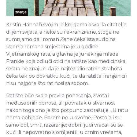
Kristin Hannah svojim je knjigama osvojila čitatelje
diljem svijeta, a neke su i ekranizirane, stoga ne
sumnjamo da i roman
Žene
čeka ista sudbina.
Radnja romana smještena je u godine
Vijetnamskog rata, a glavna je junakinja mlada
Frankie koja odluči otići na ratište kao medicinska
sestra ne znajući da je najteži dio ratnih strahota
čeka tek po povratku kući, te da ratište i ranjenici i
nisu najgore što rat nosi sa sobom.
Ratište piše svoja pravila ponašanja, života i
međusobnih odnosa, ali povratak u stvarnost
nakon toga ono je što potpuno zastrašuje. „U ratu
nema pobjede. Barem ne u ovome. Postojali su
samo bol, smrt, razaranje; dobri ljudi vraćali su se
kući ili nepovratno slomljeni ili u crnim vrećama,