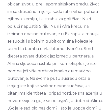
običan život u prelijepom sirijskom gradu. Život
im se drastično mijenja kada ratni vihor pohara
njihovu zemlju, i u strahu za goli život Nuri
odluči napustiti Siriju. Nuri i Afra kreću na
iznimno opasno putovanje u Europu, a moraju
se suočiti i s bolnim gubitkom sina kojega je
usmrtila bomba u vlastitome dvorištu. Smrt
djeteta stvara dubok jaz između partnera, a
Afrina sljepoća nastala prilikom eksplozije iste
bombe još više otežava ionako dramatično
putovanje. Na svome putu susreću ostale
izbjeglice koji se svakodnevno suočavaju s
pitanjima identiteta i pripadnosti, te snalaženja u
novom svijetu gdje se ne osjećaju dobrodošlima:
„Gdje je sad bio naš dom? I što je uopće dom? U