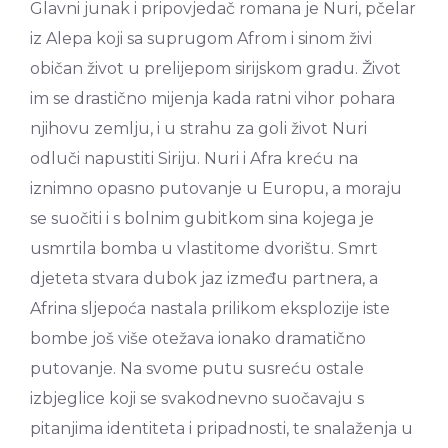
Glavni junak i pripovjedač romana je Nuri, pčelar
iz Alepa koji sa suprugom Afrom i sinom živi
običan život u prelijepom sirijskom gradu. Život
im se drastično mijenja kada ratni vihor pohara
njihovu zemlju, i u strahu za goli život Nuri
odluči napustiti Siriju. Nuri i Afra kreću na
iznimno opasno putovanje u Europu, a moraju
se suočiti i s bolnim gubitkom sina kojega je
usmrtila bomba u vlastitome dvorištu. Smrt
djeteta stvara dubok jaz između partnera, a
Afrina sljepoća nastala prilikom eksplozije iste
bombe još više otežava ionako dramatično
putovanje. Na svome putu susreću ostale
izbjeglice koji se svakodnevno suočavaju s
pitanjima identiteta i pripadnosti, te snalaženja u