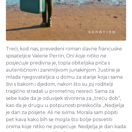
Treći, kod nas, prevedeni roman slavne francuske
spisateljice Valerie Perrin,
Oni koje nitko ne
posjećuje
predivna je, topla obiteljska priča s
autentičnom i zanimljivom junakinjom. Justine je
mlada njegovateljica u domu za starije koja i sama
živi s bakom i djedom, nakon što su joj roditelji
tragično stradali u prometnoj nesreći. Sama za
sebe kaže da je oduvijek stvorena za „treću dob“,
kao da je drugu u potpunosti preskočila. „Nedjelja
je dan za posjete. Ali ne svima. Morala sam popiti
pet kava kako bih se mogla što bolje posvetiti
onima koje nitko ne posjećuje. Nedjelja je dan kada