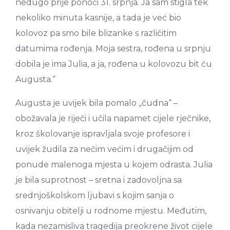
nedugo prije ponoći 31. srpnja. Ja sam stigla tek
nekoliko minuta kasnije, a tada je već bio
kolovoz pa smo bile blizanke s različitim
datumima rođenja. Moja sestra, rođena u srpnju
dobila je ima Julia, a ja, rođena u kolovozu bit ću
Augusta.“
Augusta je uvijek bila pomalo „čudna“ –
obožavala je riječi i učila napamet cijele rječnike,
kroz školovanje ispravljala svoje profesore i
uvijek žudila za nečim većim i drugačijim od
ponude malenoga mjesta u kojem odrasta. Julia
je bila suprotnost – sretna i zadovoljna sa
srednjoškolskom ljubavi s kojim sanja o
osnivanju obitelji u rodnome mjestu. Međutim,
kada nezamisliva tragedija preokrene život cijele