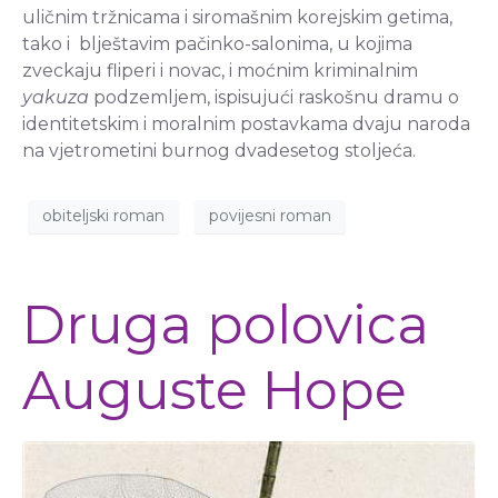
uličnim tržnicama i siromašnim korejskim getima,
tako i blještavim pačinko-salonima, u kojima
zveckaju fliperi i novac, i moćnim kriminalnim
yakuza
podzemljem, ispisujući raskošnu dramu o
identitetskim i moralnim postavkama dvaju naroda
na vjetrometini burnog dvadesetog stoljeća.
obiteljski roman
povijesni roman
Druga polovica
Auguste Hope