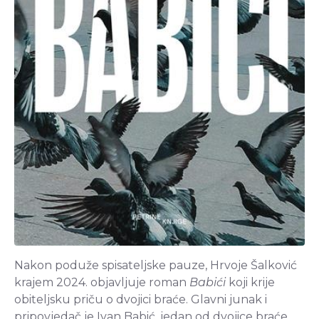
Nakon poduže spisateljske pauze, Hrvoje Šalković
krajem 2024. objavljuje roman
Babići
koji krije
obiteljsku priču o dvojici braće. Glavni junak i
pripovjedač je Ivan Babić, jedan od dvojice braće,