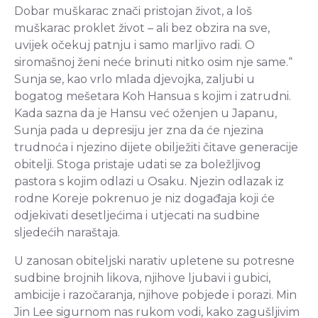
Dobar muškarac znači pristojan život, a loš
muškarac proklet život – ali bez obzira na sve,
uvijek očekuj patnju i samo marljivo radi. O
siromašnoj ženi neće brinuti nitko osim nje same.“
Sunja se, kao vrlo mlada djevojka, zaljubi u
bogatog mešetara Koh Hansua s kojim i zatrudni.
Kada sazna da je Hansu već oženjen u Japanu,
Sunja pada u depresiju jer zna da će njezina
trudnoća i njezino dijete obilježiti čitave generacije
obitelji. Stoga pristaje udati se za boležljivog
pastora s kojim odlazi u Osaku. Njezin odlazak iz
rodne Koreje pokrenuo je niz događaja koji će
odjekivati desetljećima i utjecati na sudbine
sljedećih naraštaja.
U zanosan obiteljski narativ upletene su potresne
sudbine brojnih likova, njihove ljubavi i gubici,
ambicije i razočaranja, njihove pobjede i porazi. Min
Jin Lee sigurnom nas rukom vodi, kako zagušljivim