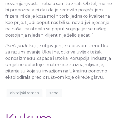
nezamjenjivost. Trebala sam to znati. Obitelj me ne
bi prepoznala ni da i dalje redovito posjećujem
frizera, ni da je koža mojih torbi jednako kvalitetna
kao prije. Ljudi poput nas bili su nevidljivi. Sjećanje
na naša lica otopilo se poput snijega jer se našeg
postojanja nijedan klijent nije želio sjećati.“
Pseći park
, koji je objavljen je u pravom trenutku
za razumijevanje Ukrajine, otkriva uvijek težak
odnos između Zapada i Istoka. Korupcija, industrija
umjetne oplodnje i maternice za iznajmljivanje,
pitanja su koja su invazijom na Ukrajinu ponovno
eksplodirala pred društvom koje okreće glavu.
obiteljski roman
žene