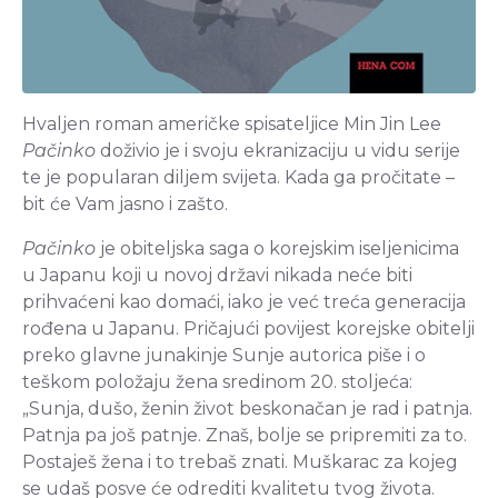
Hvaljen roman američke spisateljice Min Jin Lee
Pačinko
doživio je i svoju ekranizaciju u vidu serije
te je popularan diljem svijeta. Kada ga pročitate –
bit će Vam jasno i zašto.
Pačinko
je obiteljska saga o korejskim iseljenicima
u Japanu koji u novoj državi nikada neće biti
prihvaćeni kao domaći, iako je već treća generacija
rođena u Japanu. Pričajući povijest korejske obitelji
preko glavne junakinje Sunje autorica piše i o
teškom položaju žena sredinom 20. stoljeća:
„Sunja, dušo, ženin život beskonačan je rad i patnja.
Patnja pa još patnje. Znaš, bolje se pripremiti za to.
Postaješ žena i to trebaš znati. Muškarac za kojeg
se udaš posve će odrediti kvalitetu tvog života.