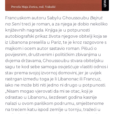
Francuskom autoru Sabylu Ghoussoubu
Bejrut
na Seni
treći je roman, a za njega je dobio nekoliko
književnih nagrada. Knjiga je u potpunosti
autobiografski prikaz života njegove obitelji koja se
iz Libanona preselila u Pariz, te je kroz razgovore s
majkom i ocem autor sastavio roman. Pišući o
povijesnim, društvenim i političkim zbivanjima u
dvjema državama, Ghoussoubu stvara obiteljsku
sagu te kod sebe samoga osvješćuje vlastiti odnos i
stav prema svojoj izvornoj domovini, jer je uvijek
rastrgan između toga je li Libanonac ili Francuz,
iako ne može biti niti jedno ni drugo u potpunosti.
„Nisam mogao vjerovati da mi se otac, koji je
odrastao u Libanonu, šezdeset godina kasnije
nalazi u ovom pariškom podrumu, smještenome
na trećem katu ispod zemlje u tornju, tražeći u