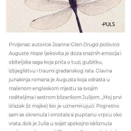
Prvijenac autorice Joanne Glen
Druga polovica
Auguste Hope
ljekovita je doza snažnih emocija i
obiteljska saga koja priča o tuzi, gubitku,
izbjeglištvu i traumi građanskog rata. Glavna
junakinja romana je Augusta koja odrasta u
malenom engleskom mjestu sa svojim
roditeljima i sestrom blizankom Julijom. „Moj prvi
izlazak (iz majke) bio je uznemirujući. Pogrešno
sam se okrenula i omotala si pupčanu vrpcu oko
vrata, dok je Julia u svijet spokojno iskliznula