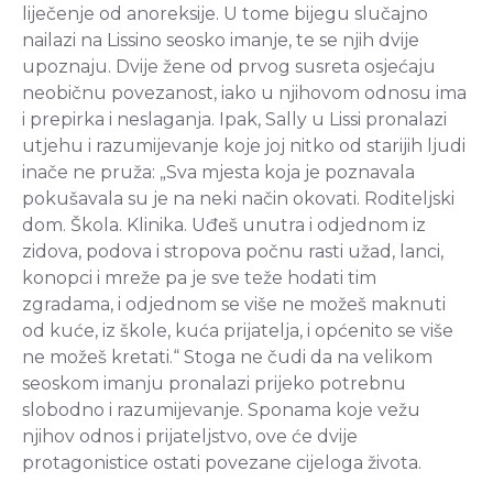
liječenje od anoreksije. U tome bijegu slučajno
nailazi na Lissino seosko imanje, te se njih dvije
upoznaju. Dvije žene od prvog susreta osjećaju
neobičnu povezanost, iako u njihovom odnosu ima
i prepirka i neslaganja. Ipak, Sally u Lissi pronalazi
utjehu i razumijevanje koje joj nitko od starijih ljudi
inače ne pruža: „Sva mjesta koja je poznavala
pokušavala su je na neki način okovati. Roditeljski
dom. Škola. Klinika. Uđeš unutra i odjednom iz
zidova, podova i stropova počnu rasti užad, lanci,
konopci i mreže pa je sve teže hodati tim
zgradama, i odjednom se više ne možeš maknuti
od kuće, iz škole, kuća prijatelja, i općenito se više
ne možeš kretati.“ Stoga ne čudi da na velikom
seoskom imanju pronalazi prijeko potrebnu
slobodno i razumijevanje. Sponama koje vežu
njihov odnos i prijateljstvo, ove će dvije
protagonistice ostati povezane cijeloga života.