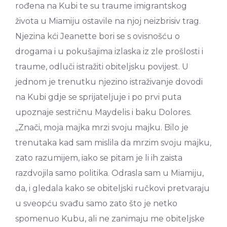
rođena na Kubi te su traume imigrantskog
života u Miamiju ostavile na njoj neizbrisiv trag.
Njezina kći Jeanette bori se s ovisnošću o
drogama i u pokušajima izlaska iz zle prošlosti i
traume, odluči istražiti obiteljsku povijest. U
jednom je trenutku njezino istraživanje dovodi
na Kubi gdje se sprijateljuje i po prvi puta
upoznaje sestričnu Maydelis i baku Dolores.
„Znači, moja majka mrzi svoju majku. Bilo je
trenutaka kad sam mislila da mrzim svoju majku,
zato razumijem, iako se pitam je li ih zaista
razdvojila samo politika. Odrasla sam u Miamiju,
da, i gledala kako se obiteljski ručkovi pretvaraju
u sveopću svađu samo zato što je netko
spomenuo Kubu, ali ne zanimaju me obiteljske