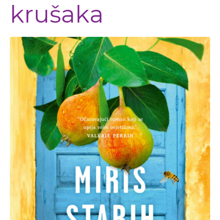
krušaka