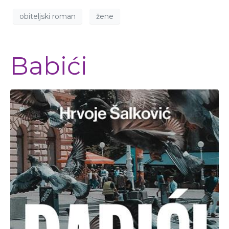
obiteljski roman
žene
Babići