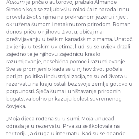
Kukum
je priča o autorovoj prabaki Almande
Simeon koja se zaljubivši u mladića iz naroda Innu
provela život s njima na prekrasnom jezeru i rijeci,
okružena šumom i netaknutom prirodom. Roman
donosi priču o njihovu životu, običajima i
preživljavanju u teškim kanadskim zimama. Unatoč
življenju u teškim uvjetima, ljudi su se uvijek držali
zajedno te je njihovu zajednicu krasilo
razumijevanje, nesebična pomoć i razumijevanje.
Sve se promijenilo kada se u njihov život počela
petljati politika i industrijalizacija, te su od života u
rezervatu na kraju ostali bez svoje zemlje gotovo u
potpunosti. Sječa šuma i uništavanje prirodnih
bogatstva bolno prikazuju bolest suvremenog
čovjeka.
„Moja djeca rođena su u šumi. Moja unučad
odrasla je u rezervatu. Prva su se školovala na
teritoriju, a druga u internatu. Kad su se odande