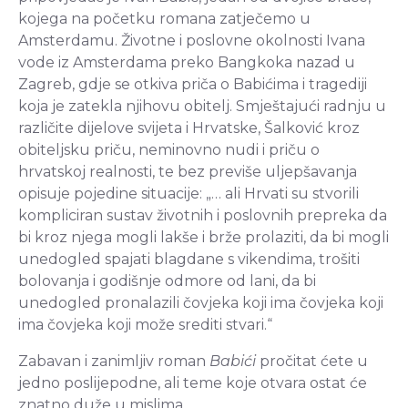
kojega na početku romana zatječemo u
Amsterdamu. Životne i poslovne okolnosti Ivana
vode iz Amsterdama preko Bangkoka nazad u
Zagreb, gdje se otkiva priča o Babićima i tragediji
koja je zatekla njihovu obitelj. Smještajući radnju u
različite dijelove svijeta i Hrvatske, Šalković kroz
obiteljsku priču, neminovno nudi i priču o
hrvatskoj realnosti, te bez previše uljepšavanja
opisuje pojedine situacije: „… ali Hrvati su stvorili
kompliciran sustav životnih i poslovnih prepreka da
bi kroz njega mogli lakše i brže prolaziti, da bi mogli
unedogled spajati blagdane s vikendima, trošiti
bolovanja i godišnje odmore od lani, da bi
unedogled pronalazili čovjeka koji ima čovjeka koji
ima čovjeka koji može srediti stvari.“
Zabavan i zanimljiv roman
Babići
pročitat ćete u
jedno poslijepodne, ali teme koje otvara ostat će
znatno duže u mislima.