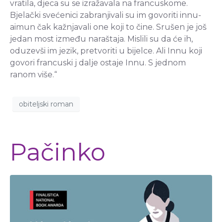
vratila, djeca su se izražavala na francuskome.
Bjelački svećenici zabranjivali su im govoriti innu-
aimun čak kažnjavali one koji to čine. Srušen je još
jedan most između naraštaja. Mislili su da će ih,
oduzevši im jezik, pretvoriti u bijelce. Ali Innu koji
govori francuski j dalje ostaje Innu. S jednom
ranom više.“
obiteljski roman
Pačinko