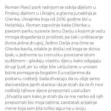
Roman
Pseći park
radnjom se odvija dijelom u
Finskoj, dijelom u Ukrajini, a glavna junakinja je
Olenka, Ukrajinka koja od 2016. godine živi u
Helsinkiju. Roman započinje kada Olenka u
psećem parku susreće ženu Dariju s kojom je vežu
mnoga događanja iz prošlosti, pa čak i uništavanje
života jedna drugoj. Jedino Darija zna čime se
Olenka bavila, odakle je došla i od koga se skriva.
Ipak, u jednome su trenutku povezane istom
sudbinom – gledaju vlastitu djecu kako odgajaju
drugi ljudi, jer su obje bile uključene u unosan
biznis pomaganja bogatim Europljanima da
postanu roditelji. Sada shvaćaju da su obje samo
darivateljice jajnih stanica i da je strah da će ih novi
roditelji njihove djece prepoznati uzaludan:
„Shvatila sam kako je strah da će me netko od njih
prepoznati bio moja taština, zaostatak prijašnje
mene koja sam bila toliko sigurna u svoju