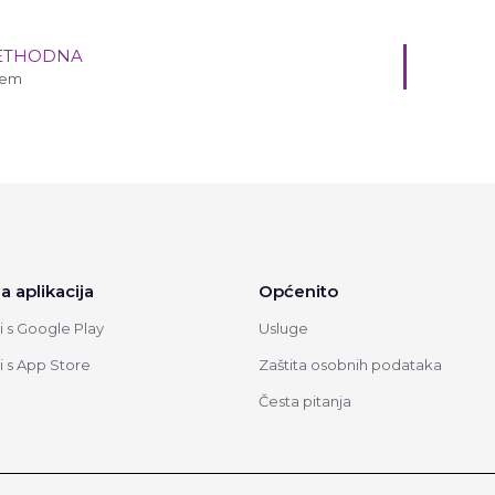
ETHODNA
dem
a aplikacija
Općenito
 s Google Play
Usluge
 s App Store
Zaštita osobnih podataka
Česta pitanja