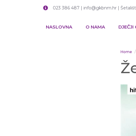
023 386 487 | info@gkbnm.hr | Šetališ
NASLOVNA
O NAMA
DJEČJI
Home
Ž