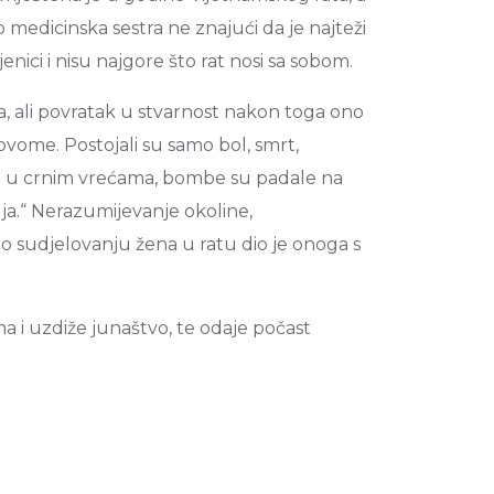
o medicinska sestra ne znajući da je najteži
enici i nisu najgore što rat nosi sa sobom.
a, ali povratak u stvarnost nakon toga ono
vome. Postojali su samo bol, smrt,
i ili u crnim vrećama, bombe su padale na
elja.“ Nerazumijevanje okoline,
 sudjelovanju žena u ratu dio je onoga s
a i uzdiže junaštvo, te odaje počast