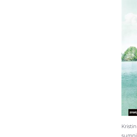
Kristi
sumnj