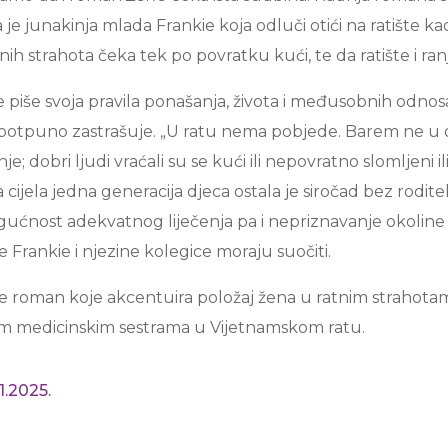
 je junakinja mlada Frankie koja odluči otići na ratište ka
tnih strahota čeka tek po povratku kući, te da ratište i ranj
e piše svoja pravila ponašanja, života i međusobnih odnos
 potpuno zastrašuje. „U ratu nema pobjede. Barem ne u o
nje; dobri ljudi vraćali su se kući ili nepovratno slomljen
, a cijela jedna generacija djeca ostala je siročad bez rodit
ćnost adekvatnog liječenja pa i nepriznavanje okoline o
e Frankie i njezine kolegice moraju suočiti.
e roman koje akcentuira položaj žena u ratnim strahotam
m medicinskim sestrama u Vijetnamskom ratu.
1.2025.