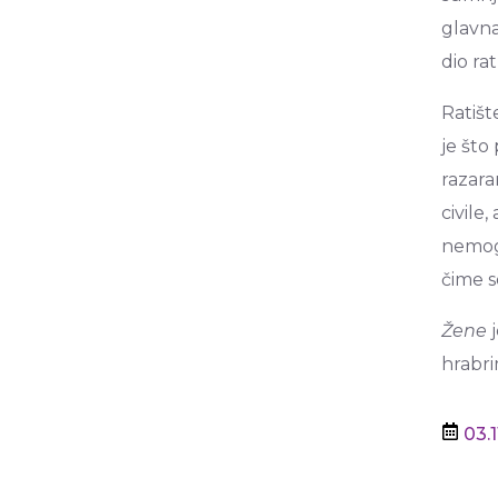
glavna
dio ra
Ratišt
je što
razara
civile
nemogu
čime s
Žene
j
hrabri
03.1