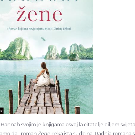
n Hannah svojim je knjigama osvojila čitatelje diljem svijet
amo da i roman
Žene
čeka ista sudbina. Radnja romana s