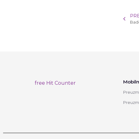
PR
Ba
Mobiln
free Hit Counter
Preuzmi
Preuzmi