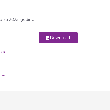
ru za 2025. godinu
Download
eza
ika