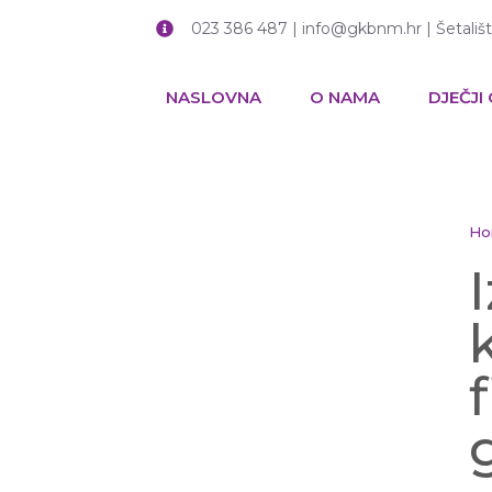
023 386 487 | info@gkbnm.hr | Šetališ
NASLOVNA
O NAMA
DJEČJI
Ho