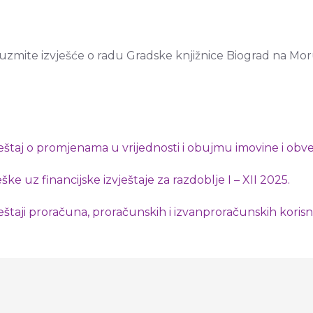
uzmite izvješće o radu Gradske knjižnice Biograd na Mo
ještaj o promjenama u vrijednosti i obujmu imovine i obv
eške uz financijske izvještaje za razdoblje I – XII 2025.
ještaji proračuna, proračunskih i izvanproračunskih korisn