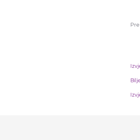
Pre
Izv
Bilj
Izv