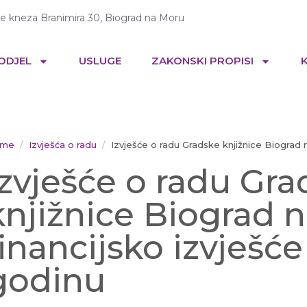
te kneza Branimira 30, Biograd na Moru
 ODJEL
USLUGE
ZAKONSKI PROPISI
me
Izvješća o radu
Izvješće o radu Gradske knjižnice Biograd n
Izvješće o radu Gr
knjižnice Biograd n
financijsko izvješće
godinu