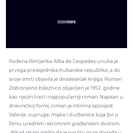
Rođena Rimljanka Alba de Cespedes unuka je
prvoga predsjednika Kubanske republike, a do
svoje smrti objavila je dvadesetak knjiga. Roman
Zabranjena bilježnica
objavljen je 1952. godine
kao njezin treći i najpopularniji roman. Napisan u
dnevničkoj formi, roman je intimna ispovijest
Valerije; supruge, majke i službenice koja živi u
Rimu urednim i skromnim građanskim životom.
„Nikad nisam mislila da je sve što mi se događa u