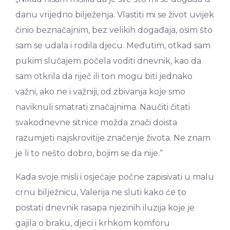
danu vrijedno bilježenja. Vlastiti mi se život uvijek
činio beznačajnim, bez velikih događaja, osim što
sam se udala i rodila djecu. Međutim, otkad sam
pukim slučajem počela voditi dnevnik, kao da
sam otkrila da riječ ili ton mogu biti jednako
važni, ako ne i važniji, od zbivanja koje smo
naviknuli smatrati značajnima. Naučiti čitati
svakodnevne sitnice možda znači doista
razumjeti najskrovitije značenje života. Ne znam
je li to nešto dobro, bojim se da nije.“
Kada svoje misli i osjećaje počne zapisivati u malu
crnu bilježnicu, Valerija ne sluti kako će to
postati dnevnik rasapa njezinih iluzija koje je
gajila o braku, djeci i krhkom komforu