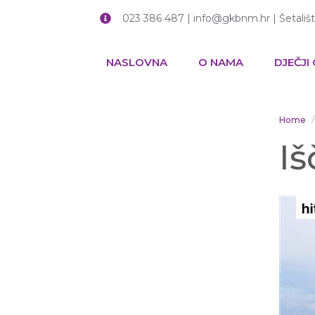
023 386 487 | info@gkbnm.hr | Šetališ
NASLOVNA
O NAMA
DJEČJI
Home
Iš