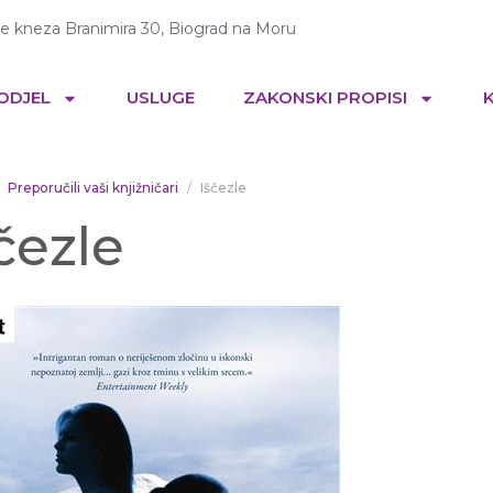
te kneza Branimira 30, Biograd na Moru
 ODJEL
USLUGE
ZAKONSKI PROPISI
Preporučili vaši knjižničari
Iščezle
čezle