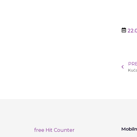
22.
PR
Kuća
Mobiln
free Hit Counter