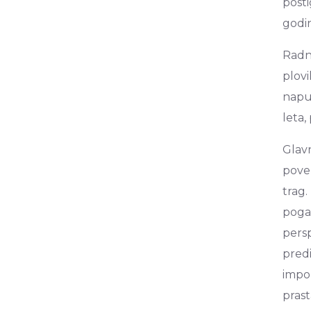
posti
godi
Radnj
plovi
napus
leta,
Glavn
povez
trag.
pogađ
persp
predi
impoz
prast