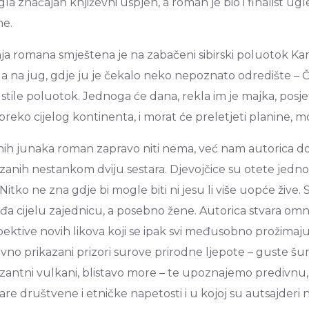
gla značajan književni uspjeh, a roman je bio i finalist
ne.
a romana smještena je na zabačeni sibirski poluotok Ka
la na jug, gdje ju je čekalo neko nepoznato odredište – Č
tile poluotok. Jednoga će dana, rekla im je majka, posje
 preko cijelog kontinenta, i morat će preletjeti planine, mo
ih junaka roman zapravo niti nema, već nam autorica donos
anih nestankom dviju sestara. Djevojčice su otete jednog
 Nitko ne zna gdje bi mogle biti ni jesu li više uopće žive.
a cijelu zajednicu, a posebno žene. Autorica stvara omn
ektive novih likova koji se ipak svi međusobno prožima
vno prikazani prizori surove prirodne ljepote – guste š
antni vulkani, blistavo more – te upoznajemo predivnu, a
are društvene i etničke napetosti i u kojoj su autsajderi na