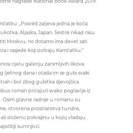
 ugledne nagrade National Book Award 2019.
mčatku: „Posred zaljeva jedna je koča
ukotka, Aljaska, Japan. Sestre nikad nisu
titi Moskvu, no dotamo ima devet sati
ra i rasjede koji izoliraju Kamčatku.“
i cijelu galeriju zanimljivih likova
 ljetnog dana i otada im se gubi svaki
 Strah i bol zbog gubitka djevojčica
ibus roman pričajući svako poglavlje iz
ju. Osim glavne radnje u romanu su
ume, otvorena prostranstva tundre,
li složenu pokrajinu u kojoj vladaju
jočitiji sumnjivci.