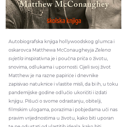
Autobiografska knjiga hollywoodskog glumca i
oskarovca Matthewa McConaugheyja
Zelena
svjetla
inspirativna je i poučna priča o životu,
snovima, odlukama i upornosti. Cijeli svoj život
Matthew je na razne papiriće i dnevnike
zapisivao natuknice i vlastite misli, da bi ih, u toku
pandemijske godine odlučio ukoričiti i izdati
knjigu. Pišući o svome odrastanju, obitelji,
filmskim ulogama, porazima i pobjedama uči nas
pravim vrijednostima u životu, kako biti uporan
te ne odustati od vlastitih ideala, kako biti