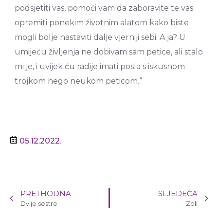
podsjetiti vas, pomoći vam da zaboravite te vas
opremiti ponekim životnim alatom kako biste
mogli bolje nastaviti dalje vjerniji sebi. A ja? U
umijeću življenja ne dobivam sam petice, ali stalo
mi je, i uvijek ću radije imati posla s iskusnom
trojkom nego neukom peticom.“
05.12.2022.
PRETHODNA
SLJEDEĆA
Dvije sestre
Zoli