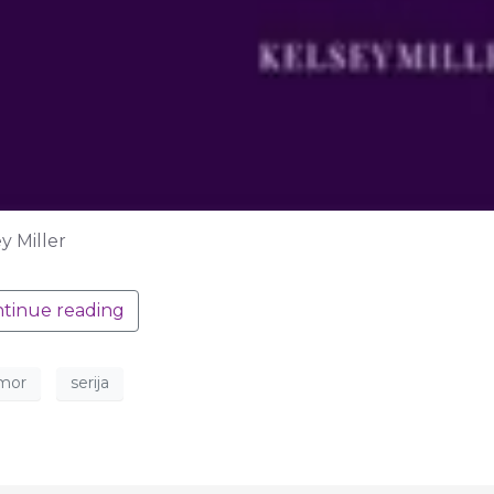
y Miller
tinue reading
mor
serija