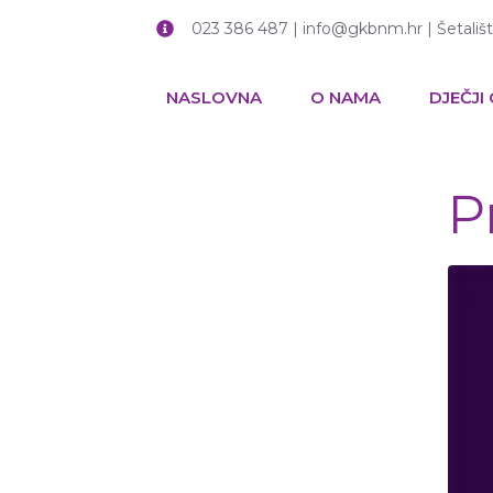
023 386 487 | info@gkbnm.hr | Šetališ
NASLOVNA
O NAMA
DJEČJI
Pr