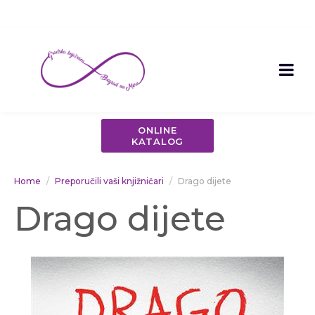
ONLINE
KATALOG
Home
Preporučili vaši knjižničari
Drago dijete
Drago dijete