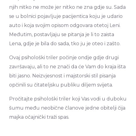
njih nitko ne može jer nitko ne zna gdje su. Sada
se u bolnici pojavljuje pacijentica koju je udario
auto i koja svojim opisom odgovara otetoj Leni.
Međutim, postavljaju se pitanja je li to zaista
Lena, gdje je bila do sada, tko ju je oteo i zašto.
Ovaj psihološki triler počinje ondje gdje drugi
završavaju, ali to ne znači da će Vam do kraja išta
biti jasno. Neizvjesnost i majstorski stil pisanja
opčinili su čitateljsku publiku diljem svijeta.
Pročitajte psihološki triler koji Vas vodi u duboku
šumu među neobične članove jedne obitelji čija
majka očajnički traži spas.