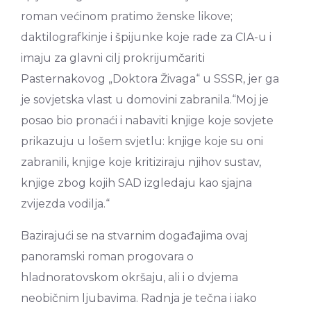
roman većinom pratimo ženske likove;
daktilografkinje i špijunke koje rade za CIA-u i
imaju za glavni cilj prokrijumčariti
Pasternakovog „Doktora Živaga“ u SSSR, jer ga
je sovjetska vlast u domovini zabranila.“Moj je
posao bio pronaći i nabaviti knjige koje sovjete
prikazuju u lošem svjetlu: knjige koje su oni
zabranili, knjige koje kritiziraju njihov sustav,
knjige zbog kojih SAD izgledaju kao sjajna
zvijezda vodilja.“
Bazirajući se na stvarnim događajima ovaj
panoramski roman progovara o
hladnoratovskom okršaju, ali i o dvjema
neobičnim ljubavima. Radnja je tečna i iako