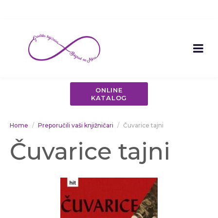
ONLINE
KATALOG
Home
Preporučili vaši knjižničari
Čuvarice tajni
Čuvarice tajni