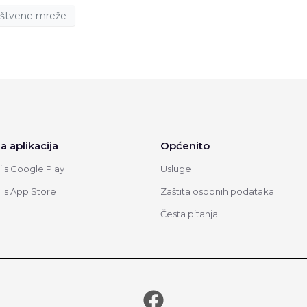
uštvene mreže
a aplikacija
Općenito
 s Google Play
Usluge
 s App Store
Zaštita osobnih podataka
Česta pitanja