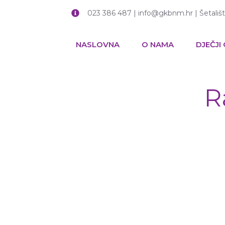
023 386 487 | info@gkbnm.hr | Šetališ
NASLOVNA
O NAMA
DJEČJI
R