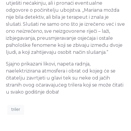
utješiti nećakinju, ali i pronaći eventualne
odgovore o počinitelju ubojstva. „Mariana možda
nije bila detektiv, ali bila je terapeut i znala je
slušati. Slušati ne samo ono što je izrečeno već i sve
ono
neizrečeno
, sve neizgovorene riječi – laži,
izbjegavanja, preusmjeravanje osjećaja i ostale
psihološke fenomene koji se zbivaju između dvoje
ljudi, a koji zahtijevaju osobit način slušanja.“
Sjajno prikazani likovi, napeta radnja,
naelektrizirana atmosfera i obrat od kojeg će se
čitatelju zavrtjeti u glavi tek su neke od jačih
stranih ovog očaravajućeg trilera koji se može čitati
u svako godišnje doba!
triler