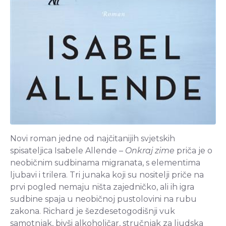
Novi roman jedne od najčitanijih svjetskih
spisateljica Isabele Allende –
Onkraj zime
priča je o
neobičnim sudbinama migranata, s elementima
ljubavi i trilera. Tri junaka koji su nositelji priče na
prvi pogled nemaju ništa zajedničko, ali ih igra
sudbine spaja u neobičnoj pustolovini na rubu
zakona. Richard je šezdesetogodišnji vuk
samotnjak, bivši alkoholičar, stručnjak za ljudska