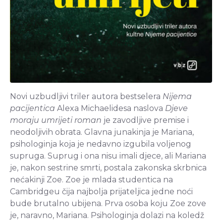
Novi uzbudljivi triler autora bestselera
Nijema
pacijentica
Alexa Michaelidesa naslova
Djeve
moraju umrijeti roman
je zavodljive premise i
neodoljivih obrata. Glavna junakinja je Mariana,
psihologinja koja je nedavno izgubila voljenog
supruga. Suprug i ona nisu imali djece, ali Mariana
je, nakon sestrine smrti, postala zakonska skrbnica
nećakinji Zoe. Zoe je mlada studentica na
Cambridgeu čija najbolja prijateljica jedne noći
bude brutalno ubijena. Prva osoba koju Zoe zove
je, naravno, Mariana. Psihologinja dolazi na koledž