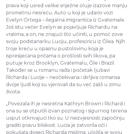
prava koji usred velike snježne oluje izazove manju
prometnu nesreću. Auto u koji je udario vozi
Evelyn Ortega – ilegalna imigrantica iz Gvatemale.
Još istu večer Evelyn se pojavljuje Richardu na
vratima, a on, ne znajući što učiniti, u pomoć zove
svoju podstanarku Luciju, profesoricu iz Čilea. Njih
troje kreću u opasnu pustolovinu koja je
ispresijecana pričama o prošlosti svih likova, pa
putuje kroz Brooklyn, Gvatemalu, Čile i Brazil.
Također se u romanu rađa i početak ljubavi
Richarda i Lucije – neočekivana i dirljiva romansa
dvoje ljudi koji su vjerovali da su već zašli u zimu
života.
„Povezala ih je nesretna Kathryn Brown i Richard i
ona su se otputili izvan poznatog i sigurnog terena
usput otkrivajući tko su. U neizvjesnosti započinju
graditi pravu bliskost. Lucia je zatvorila oči i
pokušala doseći Richarda mislima, uložila je svoju