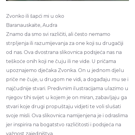
Zvonko ili šapći mi u oko
Baranauskaite, Audra
Znamo da smo svi različiti, ali često nemamo
strpljenja ili razumijevanja za one koji su drugačiji
od nas. Ova dvostrana slikovnica podsjeća nas na
teškoće onih koji ne čuju ili ne vide. U pričama
upoznajemo dječaka Zvonka. On u jednom djelu
priče ne čuje, u drugom ne vidi, a događaju mu se i
najčudnije stvari. Predivnim ilustracijama ulazimo u
njegov tihi svijet u kojem je on miran, zabavljaju ga
stvari koje drugi propuštaju vidjeti te voli slušati
svoje misli. Ova slikovnica namijenjena je i odraslima
jer inspirira na bogatstvo različitosti i podsjeća na
važnost zajedništva.