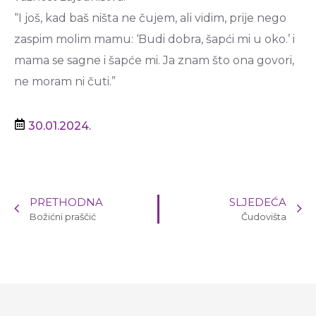
“I još, kad baš ništa ne čujem, ali vidim, prije nego
zaspim molim mamu: ‘Budi dobra, šapći mi u oko.’ i
mama se sagne i šapće mi. Ja znam što ona govori,
ne moram ni čuti.”
30.01.2024.
PRETHODNA
SLJEDEĆA
Božićni praščić
Čudovišta