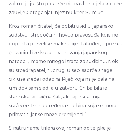
zaljubljuju, što pokreće niz nasilnih djela koja će
zauvijek proganjati njezinu kćer Sumiko.
Kroz roman čitatelj će dobiti uvid u japansko
sudstvo i strogoću njihovog pravosuđa koje ne
dopušta prevelike makinacije. Također, upoznat
će zanimljive kutke i vjerovanja japanskog
naroda: „Imamo mnogo izraza za sudbinu. Neki
su srcedrapateljni, drugi u sebi sadrže snage,
cikluse sreće i odabira. Riječ koja mi je pala na
um dok sam sjedila u zatvoru Chiba bila je
starinska, arhaična čak, ali najprikladnija:
sadame.
Predodređena sudbina koja se mora
prihvatiti jer se može promijeniti.“
S natruhama trilera ovaj roman obiteljska je