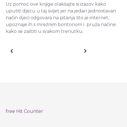
Uz pomoć ove knjige olakšajte si izazov kako
uputiti djecu u taj svijet jer na jedan jednostavan
način djeci odgovara na pitanja što je internet,
upoznaje ih s mrežnim bontonom i pruža načine
kako se zaštiti u svakom trenutku.
Older posts
Newer posts
free Hit Counter