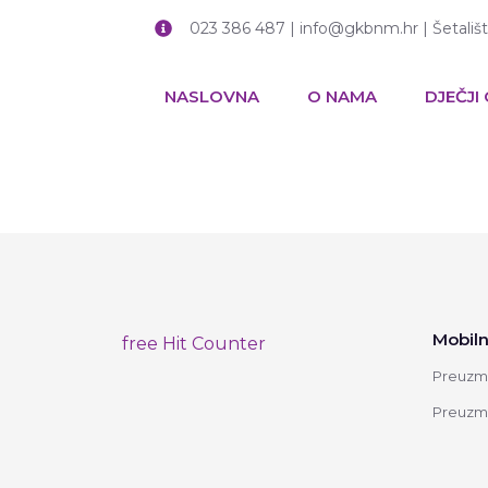
023 386 487 | info@gkbnm.hr | Šetališ
NASLOVNA
O NAMA
DJEČJI
Mobiln
free Hit Counter
Preuzmi
Preuzmi