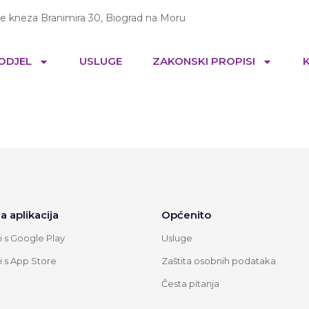
te kneza Branimira 30, Biograd na Moru
 ODJEL
USLUGE
ZAKONSKI PROPISI
a aplikacija
Općenito
 s Google Play
Usluge
 s App Store
Zaštita osobnih podataka
Česta pitanja