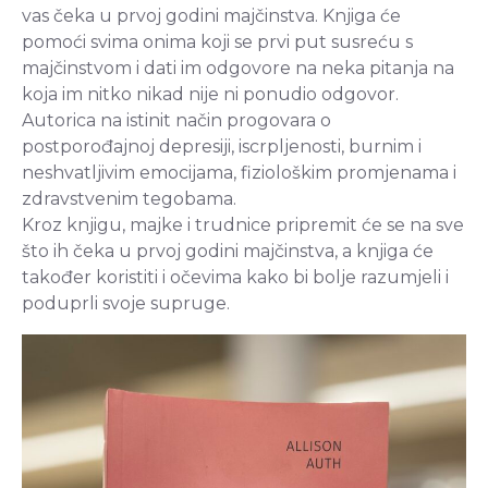
vas čeka u prvoj godini majčinstva. Knjiga će
pomoći svima onima koji se prvi put susreću s
majčinstvom i dati im odgovore na neka pitanja na
koja im nitko nikad nije ni ponudio odgovor.
Autorica na istinit način progovara o
postporođajnoj depresiji, iscrpljenosti, burnim i
neshvatljivim emocijama, fiziološkim promjenama i
zdravstvenim tegobama.
Kroz knjigu, majke i trudnice pripremit će se na sve
što ih čeka u prvoj godini majčinstva, a knjiga će
također koristiti i očevima kako bi bolje razumjeli i
poduprli svoje supruge.