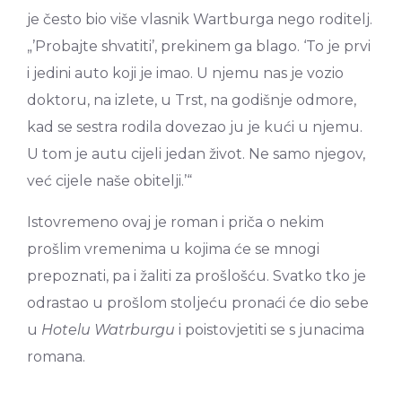
je često bio više vlasnik Wartburga nego roditelj.
„’Probajte shvatiti’, prekinem ga blago. ‘To je prvi
i jedini auto koji je imao. U njemu nas je vozio
doktoru, na izlete, u Trst, na godišnje odmore,
kad se sestra rodila dovezao ju je kući u njemu.
U tom je autu cijeli jedan život. Ne samo njegov,
već cijele naše obitelji.’“
Istovremeno ovaj je roman i priča o nekim
prošlim vremenima u kojima će se mnogi
prepoznati, pa i žaliti za prošlošću. Svatko tko je
odrastao u prošlom stoljeću pronaći će dio sebe
u
Hotelu Watrburgu
i poistovjetiti se s junacima
romana.