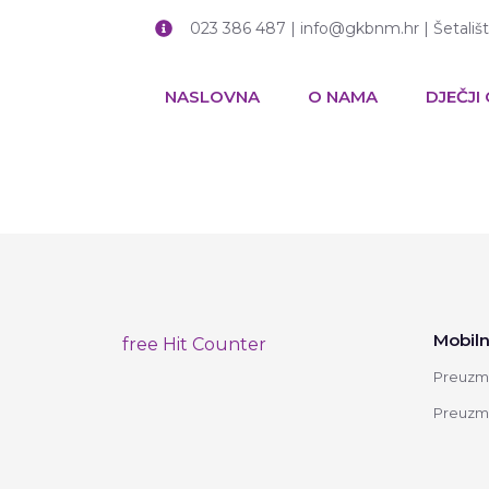
023 386 487 | info@gkbnm.hr | Šetališ
NASLOVNA
O NAMA
DJEČJI
Mobiln
free Hit Counter
Preuzmi
Preuzmi