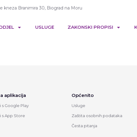
te kneza Branimira 30, Biograd na Moru
 ODJEL
USLUGE
ZAKONSKI PROPISI
a aplikacija
Općenito
 s Google Play
Usluge
 s App Store
Zaštita osobnih podataka
Česta pitanja