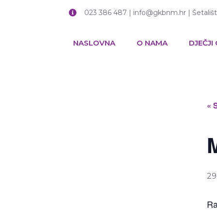
023 386 487 | info@gkbnm.hr | Šetališ
NASLOVNA
O NAMA
DJEČJI
« 
29
Ra