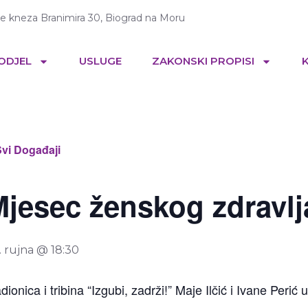
te kneza Branimira 30, Biograd na Moru
 ODJEL
USLUGE
ZAKONSKI PROPISI
Svi Događaji
Mjesec ženskog zdravlj
. rujna @ 18:30
dionica i tribina “Izgubi, zadrži!” Maje Ilčić i Ivane Peri