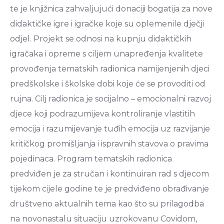
te je knjižnica zahvaljujući donaciji bogatija za nove
didaktičke igre i igračke koje su oplemenile dječji
odjel. Projekt se odnosi na kupnju didaktičkih
igračaka i opreme s ciljem unapređenja kvalitete
provođenja tematskih radionica namijenjenih djeci
predškolske i školske dobi koje će se provoditi od
rujna. Cilj radionica je socijalno – emocionalni razvoj
djece koji podrazumijeva kontroliranje vlastitih
emocija i razumijevanje tuđih emocija uz razvijanje
kritičkog promišljanja i ispravnih stavova o pravima
pojedinaca. Program tematskih radionica
predviđen je za stručan i kontinuiran rad s djecom
tijekom cijele godine te je predviđeno obrađivanje
društveno aktualnih tema kao što su prilagodba
na novonastalu situaciju uzrokovanu Covidom,