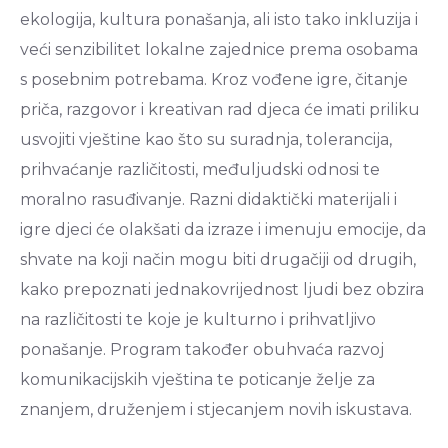
ekologija, kultura ponašanja, ali isto tako inkluzija i
veći senzibilitet lokalne zajednice prema osobama
s posebnim potrebama. Kroz vođene igre, čitanje
priča, razgovor i kreativan rad djeca će imati priliku
usvojiti vještine kao što su suradnja, tolerancija,
prihvaćanje različitosti, međuljudski odnosi te
moralno rasuđivanje. Razni didaktički materijali i
igre djeci će olakšati da izraze i imenuju emocije, da
shvate na koji način mogu biti drugačiji od drugih,
kako prepoznati jednakovrijednost ljudi bez obzira
na različitosti te koje je kulturno i prihvatljivo
ponašanje. Program također obuhvaća razvoj
komunikacijskih vještina te poticanje želje za
znanjem, druženjem i stjecanjem novih iskustava.