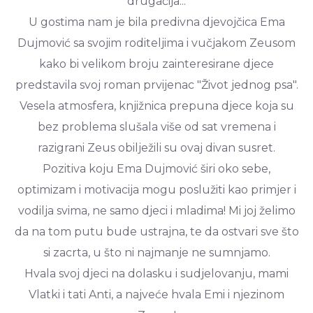
drugačija...
U gostima nam je bila predivna djevojčica
Ema
Dujmović
sa svojim roditeljima i vučjakom Zeusom
kako bi velikom broju zainteresirane djece
predstavila svoj roman prvijenac "Život jednog psa".
Vesela atmosfera, knjižnica prepuna djece koja su
bez problema slušala više od sat vremena i
razigrani Zeus obilježili su ovaj divan susret.
Pozitiva koju
Ema Dujmović
širi oko sebe,
optimizam i motivacija mogu poslužiti kao primjer i
vodilja svima, ne samo djeci i mladima! Mi joj želimo
da na tom putu bude ustrajna, te da ostvari sve što
si zacrta, u što ni najmanje ne sumnjamo.
Hvala svoj djeci na dolasku i sudjelovanju, mami
Vlatki i tati Anti, a najveće hvala Emi i njezinom