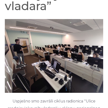
vladara”
Uspješno smo završili ciklus radionica ''Ulice