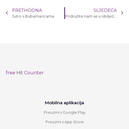
PRETHODNA
SLJEDEĆA
Jutro s Bubamaricama
Pridružite nam se u obilježavanju Svjetskog dana zaštite okoliša
free Hit Counter
Mobilna aplikacija
Preuzmi s Google Play
Preuzmi s App Store