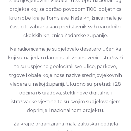
srednjovjekovnih vladara'' u sklopu nacionalnog
projekta koji se održao povodom 1100. obljetnica
krunidbe kralja Tomislava. Naša knjižnica imala je
čast biti izabrana kao predstavnik svih narodnih i
školskih knjižnica Zadarske županije.
Na radionicama je sudjelovalo desetero učenika
koji su na jedan dan postali znanstvenici istraživači
te su uspješno geolocirali sve ulice, parkove,
trgove i obale koje nose nazive srednjovjekovnih
vladara u našoj županiji. Ukupno su pretražili 28
općina i 6 gradova, stekli nove digitalne i
istraživačke vještine te su svojim sudjelovanjem
doprinijeli nacionalnom projektu.
Za kraj je organizirana mala zakuska i podjela