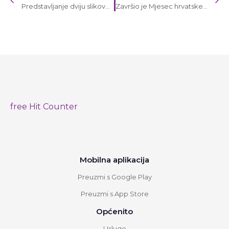
Predstavljanje dviju slikovnica Ante Kolanovića
Završio je Mjesec hrvatske knjige 2025.
free Hit Counter
Mobilna aplikacija
Preuzmi s Google Play
Preuzmi s App Store
Općenito
Usluge