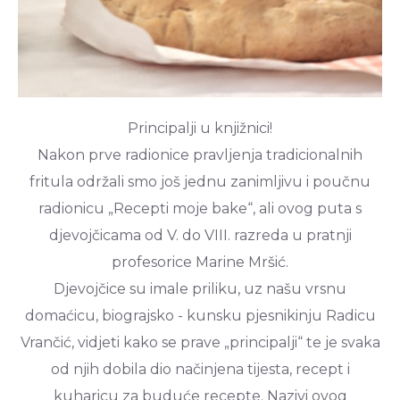
Principalji u knjižnici!
Nakon prve radionice pravljenja tradicionalnih
fritula održali smo još jednu zanimljivu i poučnu
radionicu „Recepti moje bake“, ali ovog puta s
djevojčicama od V. do VIII. razreda u pratnji
profesorice Marine Mršić.
Djevojčice su imale priliku, uz našu vrsnu
domaćicu, biograjsko - kunsku pjesnikinju Radicu
Vrančić, vidjeti kako se prave „principalji“ te je svaka
od njih dobila dio načinjena tijesta, recept i
kuharicu za buduće recepte. Nazivi ovog