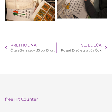
PRETHODNA
SLJEDEĆA
Čitalački izazov „15 po 15: cijela Hrvatska čita djeci“
Posjet Dječjeg vrtića Ćok
free Hit Counter