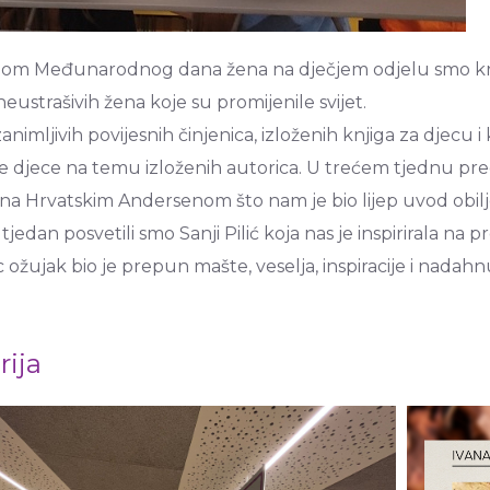
m Međunarodnog dana žena na dječjem odjelu smo kroz c
neustrašivih žena koje su promijenile svijet.
animljivih povijesnih činjenica, izloženih knjiga za djecu
e djece na temu izloženih autorica. U trećem tjednu pred
na Hrvatskim Andersenom što nam je bio lijep uvod obil
tjedan posvetili smo Sanji Pilić koja nas je inspirirala na pr
 ožujak bio je prepun mašte, veselja, inspiracije i nada
rija