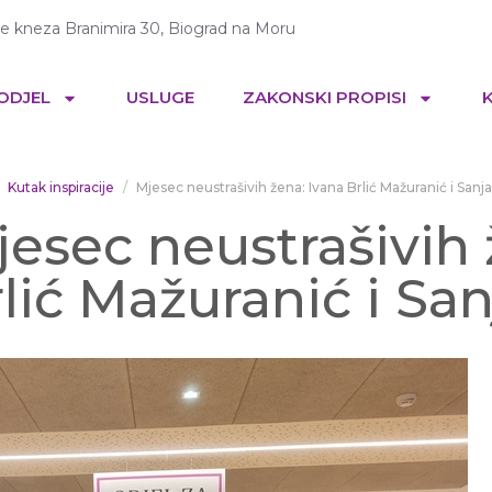
te kneza Branimira 30, Biograd na Moru
 ODJEL
USLUGE
ZAKONSKI PROPISI
Kutak inspiracije
Mjesec neustrašivih žena: Ivana Brlić Mažuranić i Sanja 
esec neustrašivih 
lić Mažuranić i San