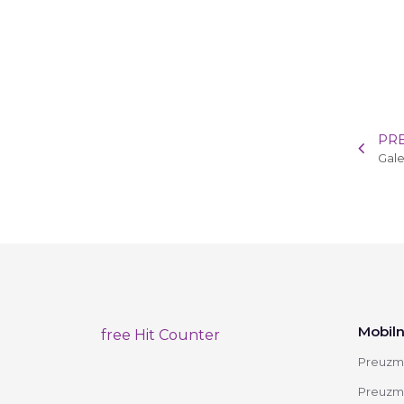
PR
Gale
Mobiln
free Hit Counter
Preuzmi
Preuzmi