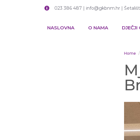
023 386 487 | info@gkbnm.hr | Šetališ
NASLOVNA
O NAMA
DJEČJI
Home
Mj
Br