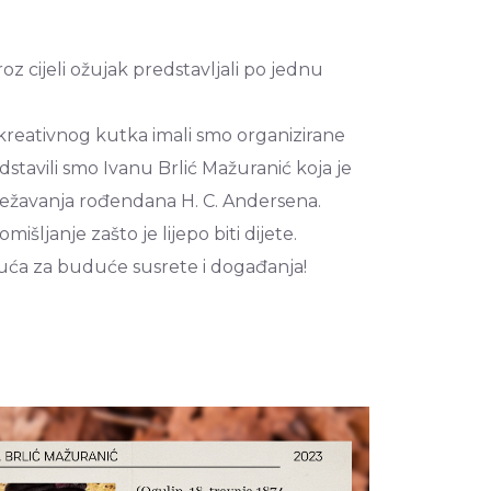
ijeli ožujak predstavljali po jednu
 i kreativnog kutka imali smo organizirane
stavili smo Ivanu Brlić Mažuranić koja je
ježavanja rođendana H. C. Andersena.
omišljanje zašto je lijepo biti dijete.
hnuća za buduće susrete i događanja!