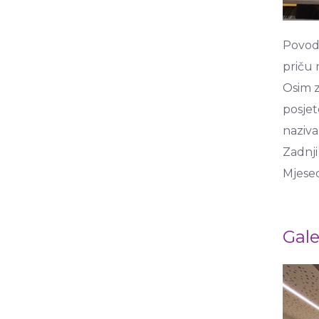
Povodo
priču 
Osim z
posjet
naziva
Zadnji 
Mjesec
Gale